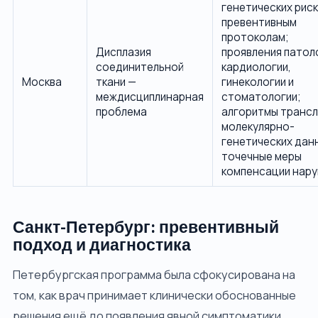
генетических риск
превентивным
протоколам;
Дисплазия
проявления патоло
соединительной
кардиологии,
Москва
ткани —
гинекологии и
междисциплинарная
стоматологии;
проблема
алгоритмы трансл
молекулярно-
генетических дан
точечные меры
компенсации нар
Санкт-Петербург: превентивный
подход и диагностика
Петербургская программа была сфокусирована на
том, как врач принимает клинически обоснованные
решения ещё до появления явной симптоматики.