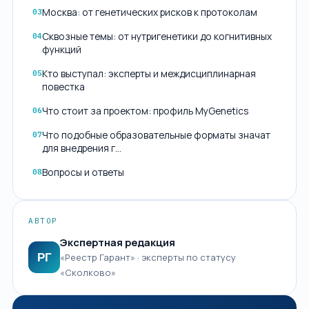
Москва: от генетических рисков к протоколам
03
Сквозные темы: от нутригенетики до когнитивных
04
функций
Кто выступал: эксперты и междисциплинарная
05
повестка
Что стоит за проектом: профиль MyGenetics
06
Что подобные образовательные форматы значат
07
для внедрения г…
Вопросы и ответы
08
АВТОР
Экспертная редакция
РГ
«Реестр Гарант» · эксперты по статусу
«Сколково»