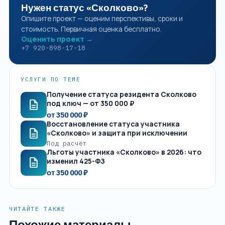
Нужен статус «Сколково»?
Опишите проект — оценим перспективы, сроки и
стоимость. Первичная оценка бесплатно.
Оценить проект →
+7 920-898-17-18
УСЛУГИ ПО ТЕМЕ
Получение статуса резидента Сколково
description
под ключ — от 350 000 ₽
от 350 000 ₽
Восстановление статуса участника
description
«Сколково» и защита при исключении
Под расчёт
Льготы участника «Сколково» в 2026: что
description
изменил 425-ФЗ
от 350 000 ₽
ЧИТАЙТЕ ТАКЖЕ
Похожие материалы