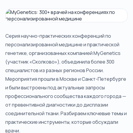
ДОПОЛНИТЕЛЬНО
Блог
О компании
Серия научно-практических конференций по
Контакты
персонализированной медицине и практической
генетике, организованных компанией MyGenetics
Спросить ИИ
(участник «Сколково»), объединила более 300
ПРОВЕРИМ ПРОЕКТ И СОБЕРЁМ МАРШРУТ
ЗАЯВКИ
специалистов из разных регионов России.
СВЯЗАТЬСЯ С НАМИ
Мероприятия прошли в Москве и Санкт-Петербурге
+7 920-898-17-18
и были выстроены под актуальные запросы
reestrgarant@mail.ru
профессионального сообщества каждого города —
Подать заявку
от превентивной диагностики до дисплазии
соединительной ткани. Разбираем ключевые темы и
практические инструменты, которые обсуждали
врачи.