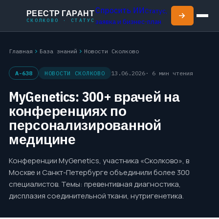
Спросить ИИ
Статус,
РЕЕСТР ГАРАНТ
СКОЛКОВО · СТАТУС
заявка и бизнес-план
chevron_right
chevron_right
Главная
База знаний
Новости Сколково
A-638
НОВОСТИ СКОЛКОВО
13.06.2026
· 6 мин чтения
MyGenetics: 300+ врачей на
конференциях по
персонализированной
медицине
Конференции MyGenetics, участника «Сколково», в
Москве и Санкт-Петербурге объединили более 300
специалистов. Темы: превентивная диагностика,
дисплазия соединительной ткани, нутригенетика.