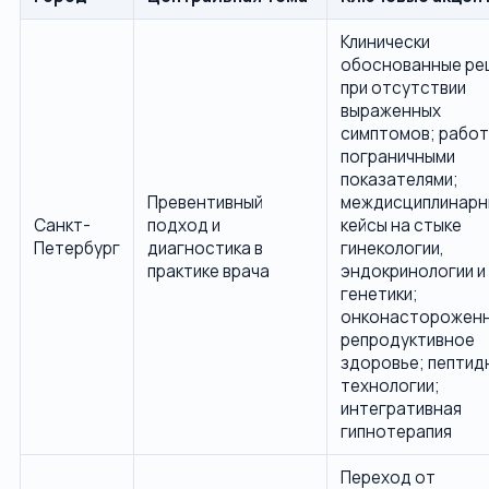
Клинически
обоснованные ре
при отсутствии
выраженных
симптомов; работ
пограничными
показателями;
Превентивный
междисциплинарн
Санкт-
подход и
кейсы на стыке
Петербург
диагностика в
гинекологии,
практике врача
эндокринологии и
генетики;
онконастороженн
репродуктивное
здоровье; пептид
технологии;
интегративная
гипнотерапия
Переход от